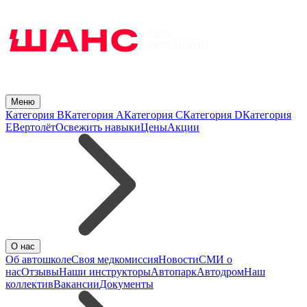
Меню
Категория B
Категория A
Категория C
Категория D
Категория
E
Вертолёт
Освежить навыки
Цены
Акции
О нас
Об автошколе
Своя медкомиссия
Новости
СМИ о
нас
Отзывы
Наши инструкторы
Автопарк
Автодром
Наш
коллектив
Вакансии
Документы