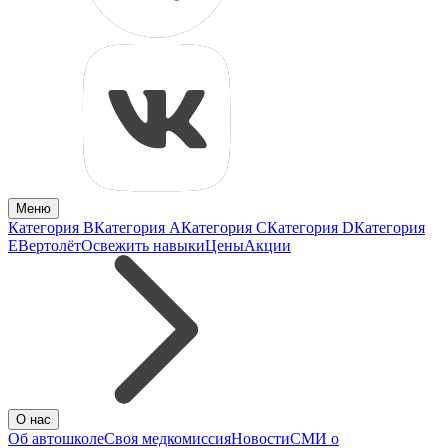
Меню
Категория B
Категория A
Категория C
Категория D
Категория
E
Вертолёт
Освежить навыки
Цены
Акции
О нас
Об автошколе
Своя медкомиссия
Новости
СМИ о