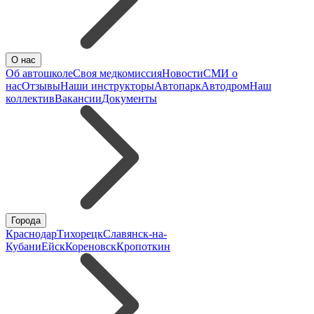
О нас
Об автошколе
Своя медкомиссия
Новости
СМИ о
нас
Отзывы
Наши инструкторы
Автопарк
Автодром
Наш
коллектив
Вакансии
Документы
Города
Краснодар
Тихорецк
Славянск-на-
Кубани
Ейск
Кореновск
Кропоткин