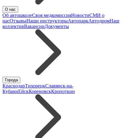
О нас
Об автошколе
Своя медкомиссия
Новости
СМИ о
нас
Отзывы
Наши инструкторы
Автопарк
Автодром
Наш
коллектив
Вакансии
Документы
Города
Краснодар
Тихорецк
Славянск-на-
Кубани
Ейск
Кореновск
Кропоткин