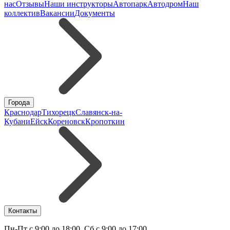
нас
Отзывы
Наши инструкторы
Автопарк
Автодром
Наш
коллектив
Вакансии
Документы
Города
Краснодар
Тихорецк
Славянск-на-
Кубани
Ейск
Кореновск
Кропоткин
Контакты
Пн-Пт с 9:00 до 18:00, Сб с 9:00 до 17:00