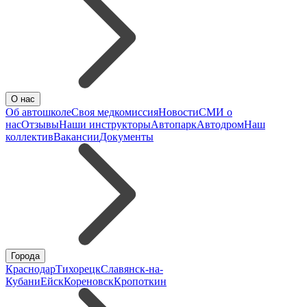
О нас
Об автошколе
Своя медкомиссия
Новости
СМИ о
нас
Отзывы
Наши инструкторы
Автопарк
Автодром
Наш
коллектив
Вакансии
Документы
Города
Краснодар
Тихорецк
Славянск-на-
Кубани
Ейск
Кореновск
Кропоткин