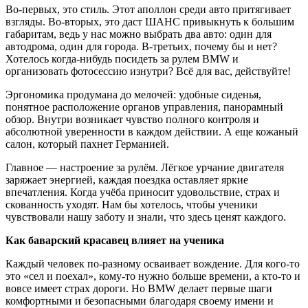
Во-первых, это стиль. Этот аполлон среди авто притягивает
взгляды. Во-вторых, это даcт ШАНС привыкнуть к большим
габаритам, ведь у нас можно выбрать два авто: один для
автодрома, один для города. В-третьих, почему бы и нет?
Хотелось когда-нибудь посидеть за рулем BMW и
организовать фотосессию изнутри? Всё для вас, действуйте!
Эргономика продумана до мелочей: удобные сиденья,
понятное расположение органов управления, панорамный
обзор. Внутри возникает чувство полного контроля и
абсолютной уверенности в каждом действии. А еще кожаный
салон, который пахнет Германией.
Главное — настроение за рулём. Лёгкое урчание двигателя
заряжает энергией, каждая поездка оставляет яркие
впечатления. Когда учёба приносит удовольствие, страх и
скованность уходят. Нам бы хотелось, чтобы ученики
чувствовали нашу заботу и знали, что здесь ценят каждого.
Как баварский красавец влияет на ученика
Каждый человек по-разному осваивает вождение. Для кого-то
это «сел и поехал», кому-то нужно больше времени, а кто-то и
вовсе имеет страх дороги. Но BMW делает первые шаги
комфортными и безопасными благодаря своему имени и