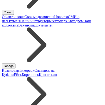
О нас
Об автошколе
Своя медкомиссия
Новости
СМИ о
нас
Отзывы
Наши инструкторы
Автопарк
Автодром
Наш
коллектив
Вакансии
Документы
Города
Краснодар
Тихорецк
Славянск-на-
Кубани
Ейск
Кореновск
Кропоткин