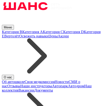
Меню
Категория B
Категория A
Категория C
Категория D
Категория
E
Вертолёт
Освежить навыки
Цены
Акции
О нас
Об автошколе
Своя медкомиссия
Новости
СМИ о
нас
Отзывы
Наши инструкторы
Автопарк
Автодром
Наш
коллектив
Вакансии
Документы