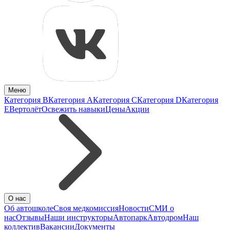
Меню
Категория B
Категория A
Категория C
Категория D
Категория
E
Вертолёт
Освежить навыки
Цены
Акции
О нас
Об автошколе
Своя медкомиссия
Новости
СМИ о
нас
Отзывы
Наши инструкторы
Автопарк
Автодром
Наш
коллектив
Вакансии
Документы