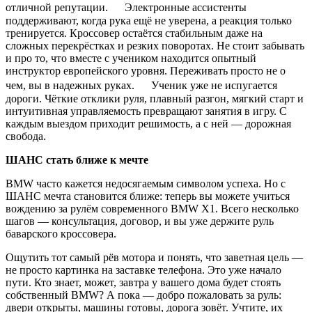
отличной репутации. Электронные ассистенты
поддерживают, когда рука ещё не уверена, а реакция только
тренируется. Кроссовер остаётся стабильным даже на
сложных перекрёстках и резких поворотах. Не стоит забывать
и про то, что вместе с учеником находится опытный
инструктор европейского уровня. Переживать просто не о
чем, вы в надежных руках. Ученик уже не испугается
дороги. Чёткие отклики руля, плавный разгон, мягкий старт и
интуитивная управляемость превращают занятия в игру. С
каждым выездом приходит решимость, а с ней — дорожная
свобода.
ШАНС стать ближе к мечте
BMW часто кажется недосягаемым символом успеха. Но с
ШАНС мечта становится ближе: теперь вы можете учиться
вождению за рулём современного BMW X1. Всего несколько
шагов — консультация, договор, и вы уже держите руль
баварского кроссовера.
Ощутить тот самый рёв мотора и понять, что заветная цель —
не просто картинка на заставке телефона. Это уже начало
пути. Кто знает, может, завтра у вашего дома будет стоять
собственный BMW? А пока — добро пожаловать за руль:
двери открыты, машины готовы, дорога зовёт. Учтите, их