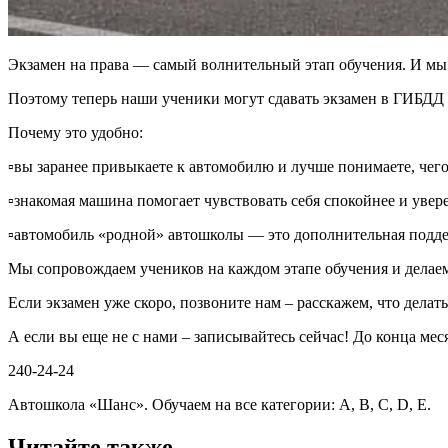
Экзамен на права — самый волнительный этап обучения. И мы 
Поэтому теперь наши ученики могут сдавать экзамен в ГИБДД 
Почему это удобно:
▫️вы заранее привыкаете к автомобилю и лучше понимаете, чего
▫️знакомая машина помогает чувствовать себя спокойнее и уве
▫️автомобиль «родной» автошколы — это дополнительная подд
Мы сопровождаем учеников на каждом этапе обучения и делае
Если экзамен уже скоро, позвоните нам – расскажем, что делат
А если вы еще не с нами – записывайтесь сейчас! До конца ме
240-24-24
Автошкола «Шанс». Обучаем на все категории: А, В, С, D, Е.
Читайте также