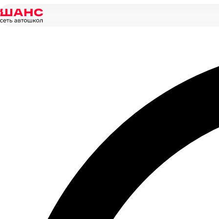
Главная
/
Новости
/
Экзамен в ГИБДД можно сдавать на автом