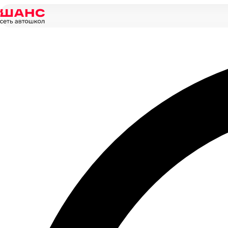
Главная
/
Новости
/
Экзамен в ГИБДД без инструктора!